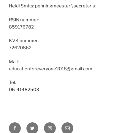
Heidi Smits: penningmeester \ secretaris
RSIN nummer:
859176782
KVK nummer:
72620862
Mail:
educationforeveryone2018@gmail.com
Tel:
06-41482503
Facebook
Twitter
Instagram
E-