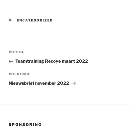
CATEGORIEËN
UNCATEGORIZED
Bericht
Vorig
VORIGE
navigatie
bericht
Teamtraining Recoye maart 2022
Volgend
VOLGENDE
bericht
Nieuwsbrief november 2022
SPONSORING