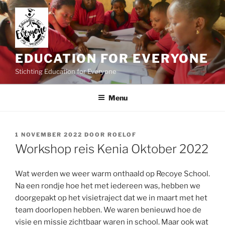
Ga
naar
de
inhoud
EDUCATION FOR EVERYONE
Stichting Education for Everyone
Menu
GEPLAATST
1 NOVEMBER 2022
DOOR
ROELOF
OP
Workshop reis Kenia Oktober 2022
Wat werden we weer warm onthaald op Recoye School.
Na een rondje hoe het met iedereen was, hebben we
doorgepakt op het visietraject dat we in maart met het
team doorlopen hebben. We waren benieuwd hoe de
visie en missie zichtbaar waren in school. Maar ook wat