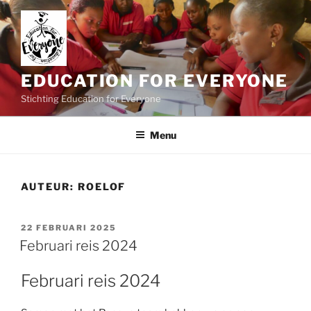
Ga
naar
de
inhoud
EDUCATION FOR EVERYONE
Stichting Education for Everyone
Menu
AUTEUR:
ROELOF
GEPLAATST
22 FEBRUARI 2025
OP
Februari reis 2024
Februari reis 2024